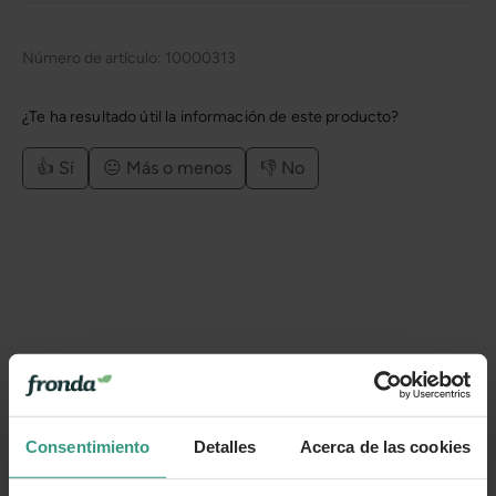
Número de artículo:
10000313
¿Te ha resultado útil la información de este producto?
👍 Sí
😐 Más o menos
👎 No
Consentimiento
Detalles
Acerca de las cookies