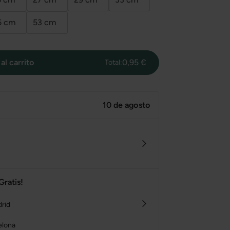
6 cm
53 cm
al carrito
0,95 €
Total:
10 de agosto
Gratis!
drid
elona