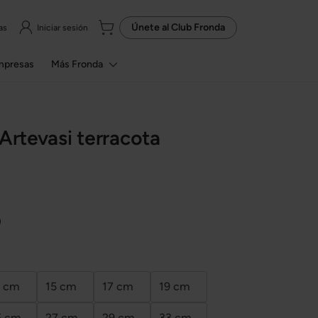
Únete al
Club Fronda
as
Iniciar sesión
mpresas
Más Fronda
 Artevasi terracota
)
3 cm
15 cm
17 cm
19 cm
5 cm
27 cm
29 cm
33 cm