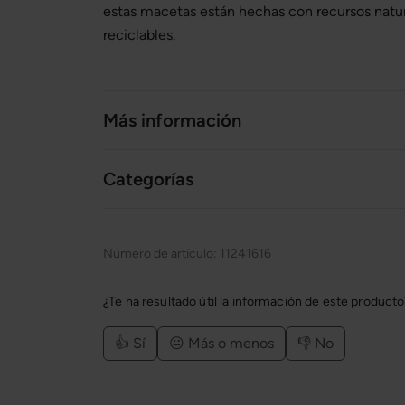
estas macetas están hechas con recursos natu
reciclables.
Más información
Categorías
Número de artículo:
11241616
¿Te ha resultado útil la información de este product
👍 Sí
😐 Más o menos
👎 No