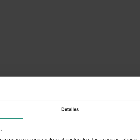
Detalles
s
b se usan para personalizar el contenido y los anuncios, ofrecer