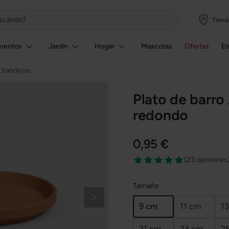
Tiend
mentos
Jardín
Hogar
Mascotas
Ofertas
E
y bandejas
Plato de barro
redondo
0,95 €
(
23 opiniones
Tamaño
9 cm
11 cm
1
21 cm
23 cm
2