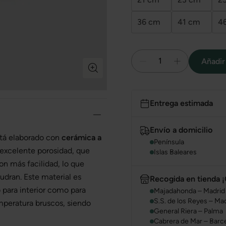
36 cm
41 cm
4
1
Añadir 
Entrega estimada
Envío a domicilio
tá elaborado con
cerámica a
Península
 excelente porosidad, que
Islas Baleares
on más facilidad, lo que
pudran. Este material es
Recogida en tienda ¡
o para interior como para
Majadahonda – Madrid
S.S. de los Reyes – Ma
mperatura bruscos, siendo
General Riera – Palma
Cabrera de Mar – Barc