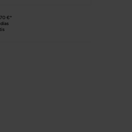
 70 €*
días
tis