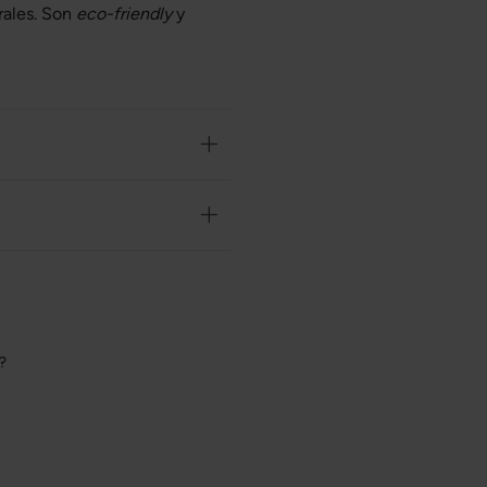
rales. Son
eco-friendly
y
o?