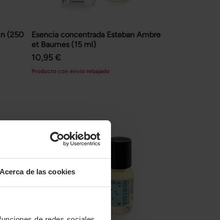
in (250
Esencia concentrada Esteban Ambre
et Baumes (15 ml)
10,95 €
Producto con envío rebajado
Acerca de las cookies
 funciones de redes sociales