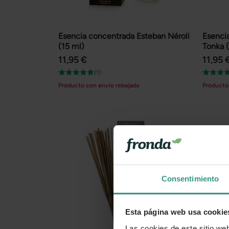
Esencia concentrada Esteban Néroli
Esenci
(15 ml)
Tonka 
11,95 €
11,95 
(1)
Producto con envío rebajado
Producto
Consentimiento
Esta página web usa cookie
Las cookies de este sitio we