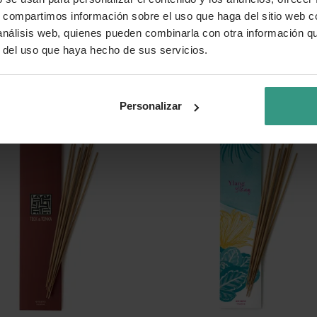
s, compartimos información sobre el uso que haga del sitio web 
 análisis web, quienes pueden combinarla con otra información q
o Esteban Néroli (20 varillas)
Difusor de aromas eléctrico E
r del uso que haya hecho de sus servicios.
Lantern Edition negra
79,95 €
 con envío rebajado
Producto con envío rebajado
Personalizar