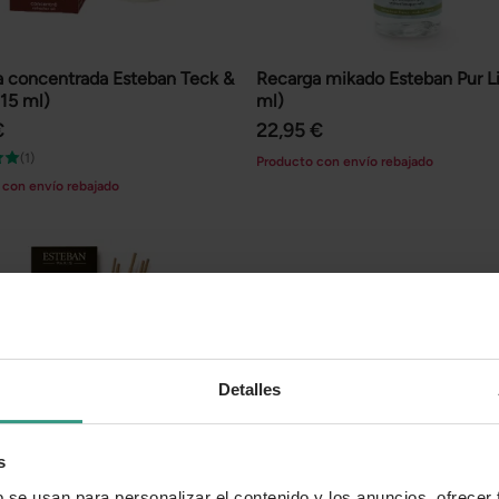
a concentrada Esteban Teck &
Recarga mikado Esteban Pur L
(15 ml)
ml)
€
22,95 €
(1)
Producto con envío rebajado
 con envío rebajado
Detalles
s
b se usan para personalizar el contenido y los anuncios, ofrecer