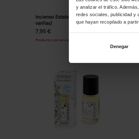
y analizar el tráfico. Ademá
redes sociales, publicidad y
Incienso Esteban Spirit de thé (20
Inciens
que hayan recopilado a parti
varillas)
7,95 €
7,95 €
Producto
Producto con envío rebajado
Denegar