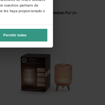
con nuestros partners de
ue les haya proporcionado o
steban
Esencia concentrada Esteban Pur Lin
(15 ml)
11,95 €
Producto con envío rebajado
Permitir todas