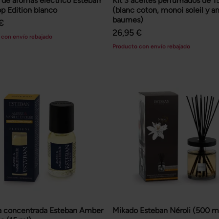
 de aromas eléctrico Esteban
Kit 3 aceites perfumados de 1
p Edition blanco
(blanc coton, monoi soleil y a
baumes)
€
26,95 €
 con envío rebajado
Producto con envío rebajado
a concentrada Esteban Amber
Mikado Esteban Néroli (500 m