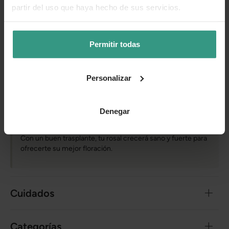
partir del uso que haya hecho de sus servicios.
Preparación:
Remoja bien la turba antes de plantarlo
para facilitar la adaptación.
Trasplante:
Planta el rosal en una maceta o en el jardín,
evitando desmoronar el sustrato.
Permitir todas
Riego y seguimiento:
Riega abundantemente y sigue
los cuidados habituales para favorecer un buen
Personalizar
enraizamiento.
Consejo experto:
Para un desarrollo óptimo,
recomendamos plantarlo lo antes posible, asegurando un
Denegar
suelo bien preparado y un buen riego inicial.
Con un buen trasplante, tu rosal crecerá sano y fuerte para
ofrecerte su mejor floración.
Cuidados
Categorías