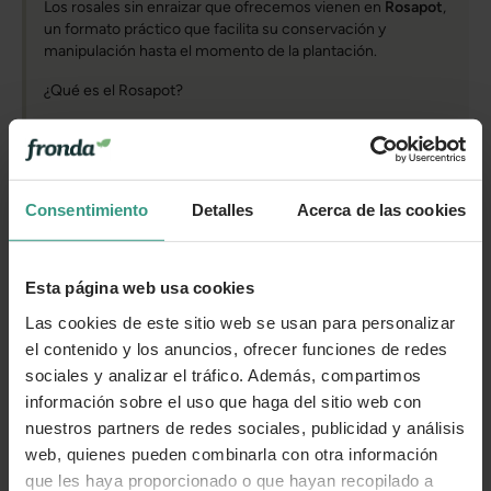
Los rosales sin enraizar que ofrecemos vienen en
Rosapot
,
un formato práctico que facilita su conservación y
manipulación hasta el momento de la plantación.
¿Qué es el Rosapot?
Se trata de un contenedor con turba en el que se introduce
el rosal a raíz desnuda. Este sistema permite que la planta
esté protegida y lista para su trasplante, ofreciendo una
solución intermedia entre el rosal tradicional a raíz desnuda
Consentimiento
Detalles
Acerca de las cookies
y el rosal en maceta.
Ventajas del Rosapot
Esta página web usa cookies
Mayor comodidad:
Listo para plantar sin necesidad de
hidratar previamente las raíces.
Las cookies de este sitio web se usan para personalizar
el contenido y los anuncios, ofrecer funciones de redes
Más tiempo para decidir:
Se mantiene en buen estado
sociales y analizar el tráfico. Además, compartimos
hasta su trasplante.
información sobre el uso que haga del sitio web con
Fácil manejo:
No requiere cuidados especiales antes
nuestros partners de redes sociales, publicidad y análisis
de ser plantado.
web, quienes pueden combinarla con otra información
Cómo plantarlo correctamente
que les haya proporcionado o que hayan recopilado a