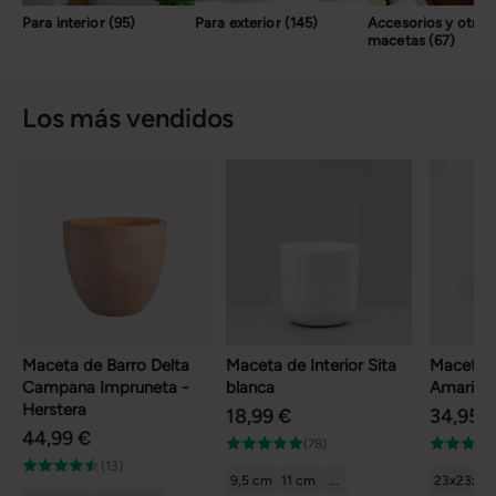
Para interior (95)
Para exterior (145)
Accesorios y otras
macetas (67)
Los más vendidos
Maceta de Barro Delta
Maceta de Interior Sita
Maceta 
Campana Impruneta -
blanca
Amari
Herstera
18,99 €
34,95 
44,99 €
(78)
(13)
9,5 cm
11 cm
...
23x23x22