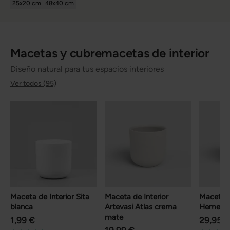
25x20 cm
48x40 cm
Macetas y cubremacetas de interior
Diseño natural para tus espacios interiores
Ver todos (95)
Maceta de Interior Sita
Maceta de Interior
Maceta d
blanca
Artevasi Atlas crema
Hemera 
mate
1,99 €
29,95 €