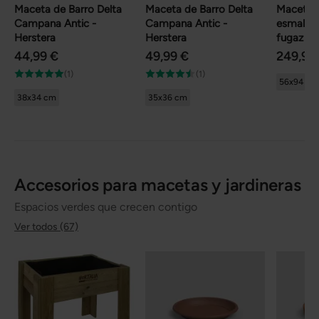
Maceta de Barro Delta
Maceta de Barro Delta
Maceta 
Campana Antic -
Campana Antic -
esmaltad
Herstera
Herstera
fugaz (C
44,99 €
49,99 €
249,95
(1)
(1)
56x94 cm
38x34 cm
35x36 cm
Accesorios para macetas y jardineras
Espacios verdes que crecen contigo
Ver todos (67)