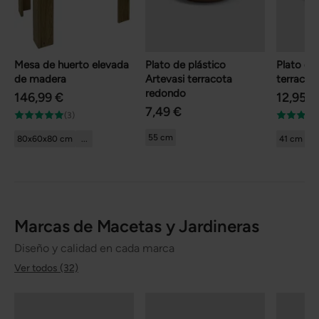
Mesa de huerto elevada
Plato de plástico
Plato de
de madera
Artevasi terracota
terracot
redondo
146,99 €
12,95 €
7,49 €
(3)
55 cm
80x60x80 cm
...
41 cm
Marcas de Macetas y Jardineras
Diseño y calidad en cada marca
Ver todos (32)