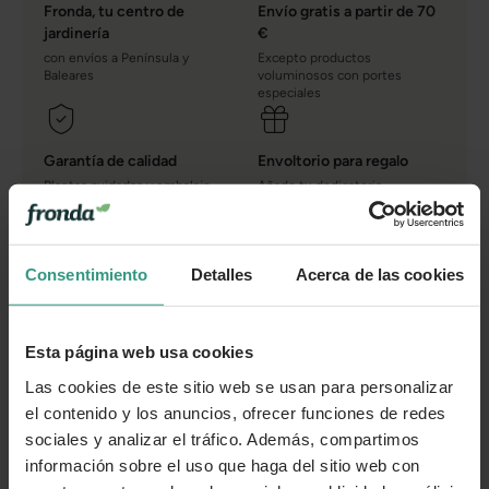
Fronda, tu centro de
Envío gratis a partir de 70
jardinería
€
con envíos a Península y
Excepto productos
Baleares
voluminosos con portes
especiales
Garantía de calidad
Envoltorio para regalo
Plantas cuidadas y embalaje
Añade tu dedicatoria
seguro
personalizada.
Consentimiento
Detalles
Acerca de las cookies
Tus plantas necesitan estar bien protegidas, tanto si son
para decorar tu hogar exterior como el interior. En fronda
Esta página web usa cookies
contamos con la mayor variedad de
macetas
y
jardineras
Las cookies de este sitio web se usan para personalizar
de gran calidad para que consigas el estilo que realmente
el contenido y los anuncios, ofrecer funciones de redes
deseas dar en tu propia casa ¡y en tu jardín! Y si estas no
sociales y analizar el tráfico. Además, compartimos
te gustan no te preocupes porque en Fronda tenemos
información sobre el uso que haga del sitio web con
una gran variedad para que puedas elegir
otras macetas y