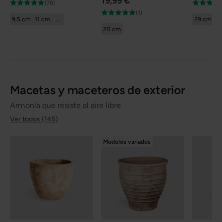
19,99 €
(78)
(1)
9,5 cm
11 cm
...
29 cm
20 cm
Macetas y maceteros de exterior
Armonía que resiste al aire libre
Ver todos (145)
Modelos variados