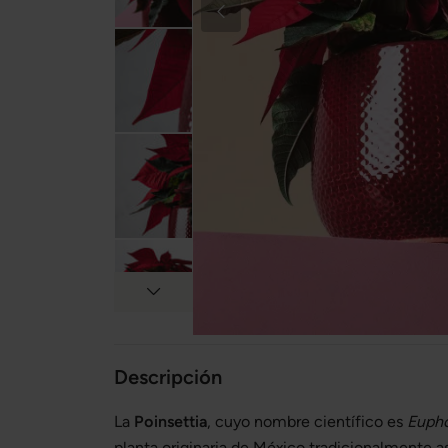
Descripción
La
Poinsettia
, cuyo nombre científico es
Eupho
planta originaria de México tradicionalmente as