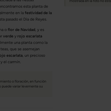
mostrada en la foto no está 
encontramos esta planta de
ialmente en la
festividad de la
ta pasado el Día de Reyes.
na o
flor de Navidad
, y es
or
verde
y
rojo escarlata
almente una planta como la
ácteas, que se asemejan
ojo escarlata
, un precioso
y el carmín.
miento o floración, en función
bas puede variar levemente su