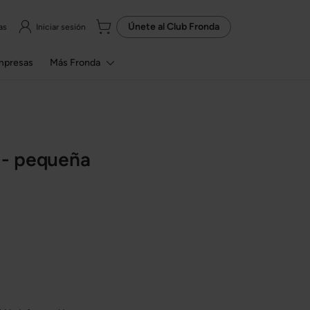
Únete al
Club Fronda
as
Iniciar sesión
mpresas
Más Fronda
 - pequeña