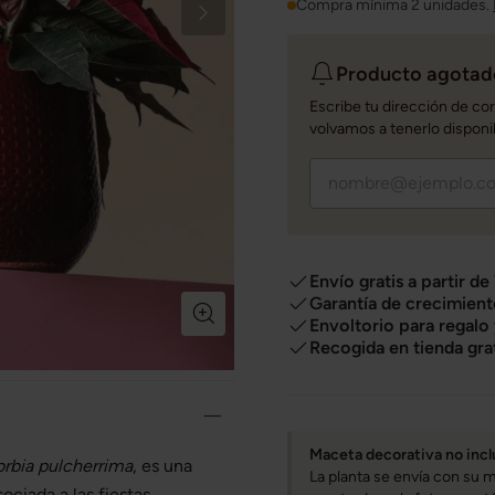
Compra mínima
2
unidades.
Producto agotado
Escribe tu dirección de co
volvamos a tenerlo disponi
Envío gratis a partir de
Garantía de crecimient
Envoltorio para regalo
Recogida en tienda gra
Maceta decorativa no incl
rbia pulcherrima
, es una
La planta se envía con su m
ociada a las fiestas