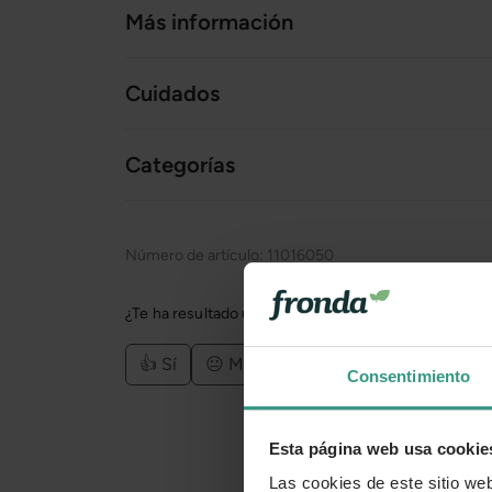
Más información
Cuidados
Categorías
Número de artículo:
11016050
¿Te ha resultado útil la información de este product
👍 Sí
😐 Más o menos
👎 No
Consentimiento
Esta página web usa cookie
Las cookies de este sitio we