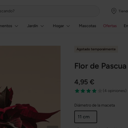
Tiend
mentos
Jardín
Hogar
Mascotas
Ofertas
E
Agotado temporalmente
Flor de Pascua
4,95 €
(
4 opiniones
)
Diámetro de la maceta
11 cm