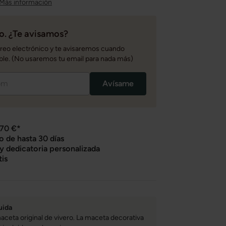
Más información
. ¿Te avisamos?
rreo electrónico y te avisaremos cuando
ble. (No usaremos tu email para nada más)
Avísame
 70 €*
o de hasta 30 días
 y dedicatoria personalizada
tis
uida
aceta original de vivero. La maceta decorativa