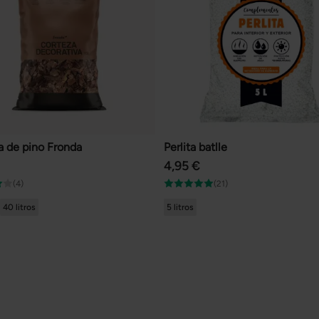
a de pino Fronda
Perlita batlle
4,95 €
(4)
(21)
40 litros
5 litros