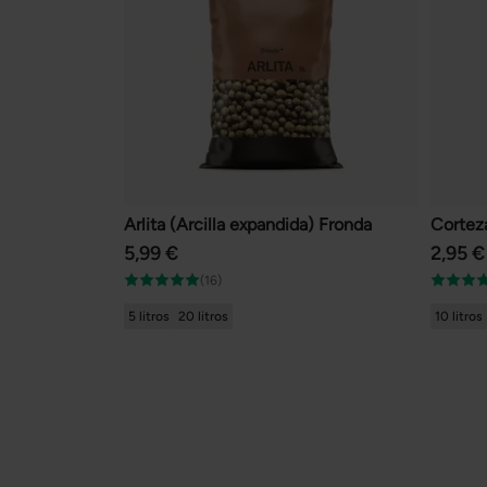
Arlita (Arcilla expandida) Fronda
Cortez
5,99 €
2,95 €
(16)
5 litros
20 litros
10 litros