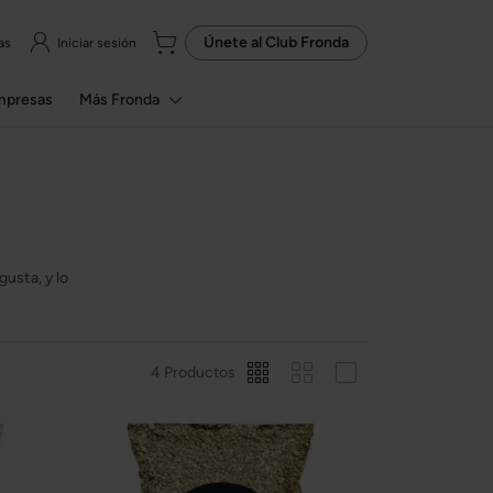
Únete al
Club Fronda
as
Iniciar sesión
mpresas
Más Fronda
usta, y lo
4 Productos