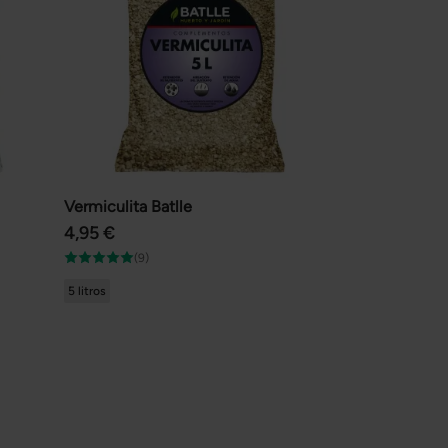
Vermiculita Batlle
4,95 €
(9)
5 litros