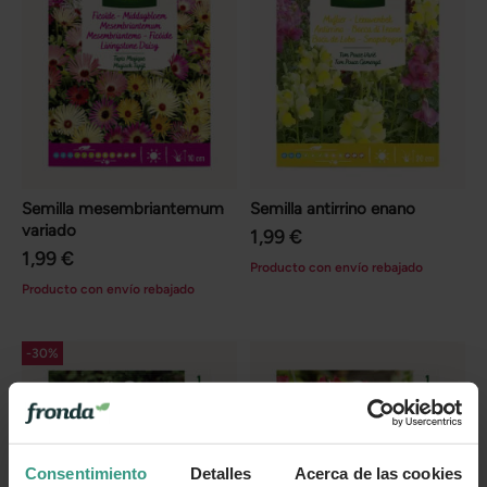
Semilla mesembriantemum
Semilla antirrino enano
variado
1,99 €
1,99 €
Producto con envío rebajado
Producto con envío rebajado
-30%
Consentimiento
Detalles
Acerca de las cookies