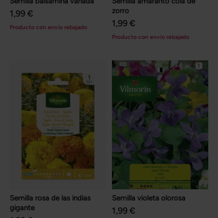
Semilla balsamina variada
Semilla amaranto cola de
zorro
1,99 €
1,99 €
Producto con envío rebajado
Producto con envío rebajado
Semilla rosa de las indias
Semilla violeta olorosa
gigante
1,99 €