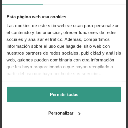
Esta página web usa cookies
Las cookies de este sitio web se usan para personalizar
el contenido y los anuncios, ofrecer funciones de redes
sociales y analizar el tráfico. Además, compartimos
Semilla alelí de niza variada
Semilla clavel doble rojo
información sobre el uso que haga del sitio web con
1,39 €
1,99 €
1,99 €
nuestros partners de redes sociales, publicidad y análisis
(2)
(2)
web, quienes pueden combinarla con otra información
Producto con envío rebajado
Producto con envío rebajado
que les haya proporcionado o que hayan recopilado a
partir del uso que haya hecho de sus servicios.
-30%
Permitir todas
Personalizar