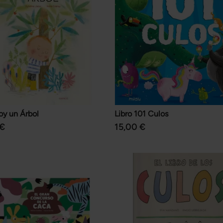
oy un Árbol
Libro 101 Culos
 €
15,00 €