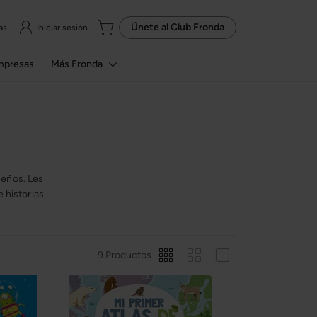
Únete al
Club Fronda
as
Iniciar sesión
mpresas
Más Fronda
eños. Les
 historias
9 Productos