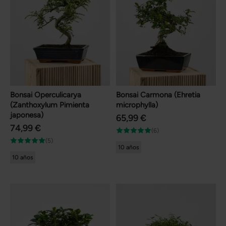
Bonsai Operculicarya
Bonsai Carmona (Ehretia
(Zanthoxylum Pimienta
microphylla)
japonesa)
65,99 €
74,99 €
(6)
(5)
10 años
10 años