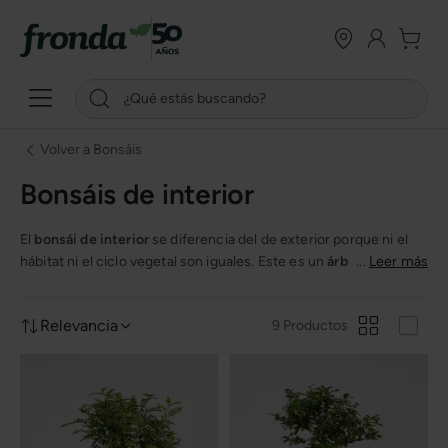
Volver a Bonsáis
Bonsáis de interior
El
bonsái de interior
se diferencia del de exterior porque ni el
hábitat ni el ciclo vegetal son iguales. Este es un
árbol tropical o
...
Leer más
subtropical
que no puede sobrevivir en nuestras latitudes al
exterior, no necesita reposo invernal, y es perfecto para
Relevancia
9 Productos
decorar.