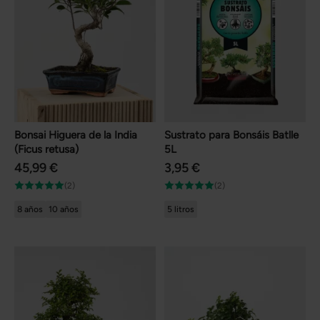
Bonsai Higuera de la India
Sustrato para Bonsáis Batlle
(Ficus retusa)
5L
45,99 €
3,95 €
(2)
(2)
8 años
10 años
5 litros