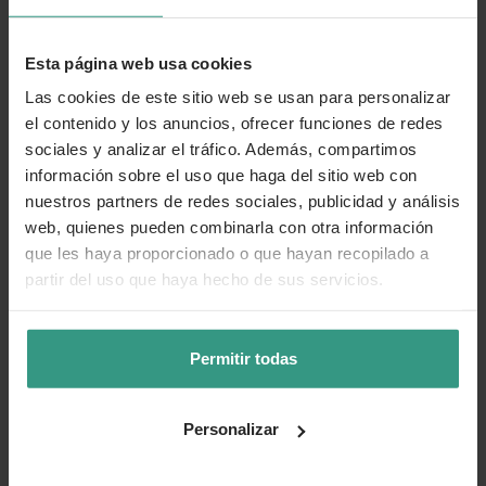
demasiado pequeña.
Botes de cristal
. ¿Quién no tiene un bote de
Esta página web usa cookies
conservas? Solo tendrás que lavarlo y ¡voilà!
Las cookies de este sitio web se usan para personalizar
Poinsettias
. Tu eliges el tamaño acorde a la bandeja
el contenido y los anuncios, ofrecer funciones de redes
elegida.
sociales y analizar el tráfico. Además, compartimos
información sobre el uso que haga del sitio web con
Pequeños
frutos
y
ramas
con bayas. Nosotros hemos
nuestros partners de redes sociales, publicidad y análisis
utilizado los frutos del manzano silvestre japonés o
web, quienes pueden combinarla con otra información
Malus floribunda y ramas de Ilex.
que les haya proporcionado o que hayan recopilado a
partir del uso que haya hecho de sus servicios.
Ramas de abeto
.
Coníferas
o Piceas mini.
Permitir todas
Velas
.
Pistola de silicona caliente
. Perfecta para hacer
Personalizar
manualidades.