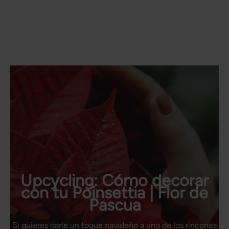
Upcycling: Cómo decorar
con tu Poinsettia | Flor de
Pascua
Si quieres darle un toque navideño a uno de los rincones