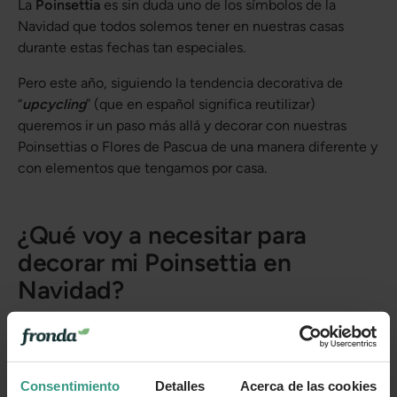
La
Poinsettia
es sin duda uno de los símbolos de la
Navidad que todos solemos tener en nuestras casas
durante estas fechas tan especiales.
Pero este año, siguiendo la tendencia decorativa de
“
upcycling
” (que en español significa reutilizar)
queremos ir un paso más allá y decorar con nuestras
Poinsettias o Flores de Pascua de una manera diferente y
con elementos que tengamos por casa.
¿Qué voy a necesitar para
decorar mi Poinsettia en
Navidad?
Una
bandeja
o
cajón
. No importa demasiado el
tamaño, elige una que no sea demasiado grande ni
Consentimiento
Detalles
Acerca de las cookies