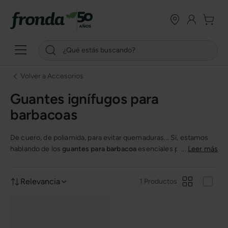
Volver a Accesorios
Guantes ignífugos para
barbacoas
De cuero, de poliamida, para evitar quemaduras... Sí, estamos
hablando de los
guantes para barbacoa
esenciales para no
...
Leer más
arruinar ningún año de barbacoa con quemaduras y lo mejor
para evitarlo será utilizando guantes protectores de distintos
Relevancia
1 Productos
materiales y de gran calidad. ¡Descúbrelos!