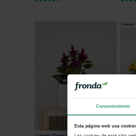
(3)
Colores 
Consentimiento
Esta página web usa cookie
Celosía 'Deep Purple'
Margari
Las cookies de este sitio we