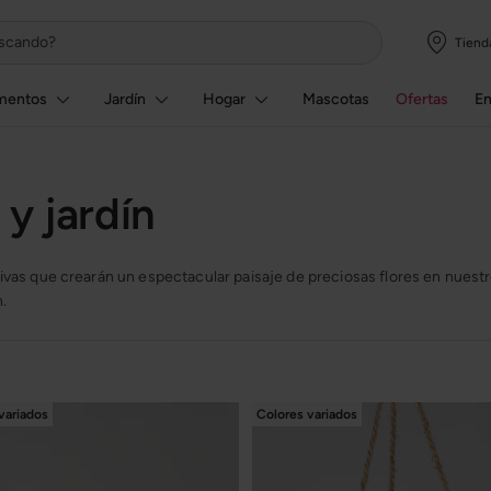
Tiend
mentos
Jardín
Hogar
Mascotas
Ofertas
E
 y jardín
ivas que crearán un espectacular paisaje de preciosas flores en nuestro
.
variados
Colores variados