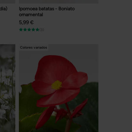
dia)
Ipomoea batatas - Boniato
ornamental
5,99 €
(3)
Colores variados