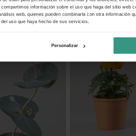
s, compartimos información sobre el uso que haga del sitio web 
€
6,99 €
 análisis web, quienes pueden combinarla con otra información q
(3)
(4)
r del uso que haya hecho de sus servicios.
Colores variados
Personalizar