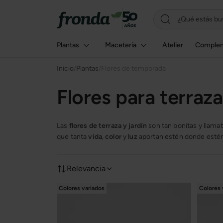
Plantas
Macetería
Atelier
Comple
Inicio
/
Plantas
/
Flores de temporada
Flores para terraza
Las
flores de terraza y jardín
son tan bonitas y llamat
que tanta
vida
,
color
y
luz
aportan estén donde estén
Relevancia
Colores variados
Colores 