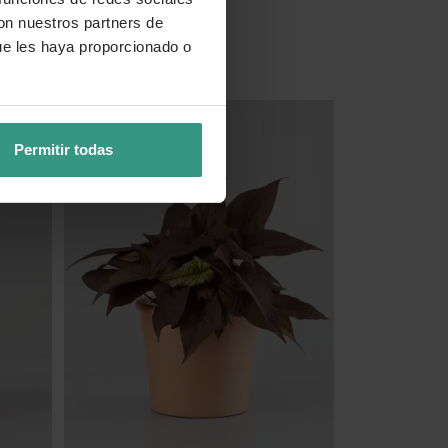
con nuestros partners de
6,99 €
ue les haya proporcionado o
(5)
Colores variados
Permitir todas