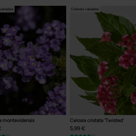
variados
Colores variados
a montevidensis
Celosia cristata 'Twisted'
€
5,99 €