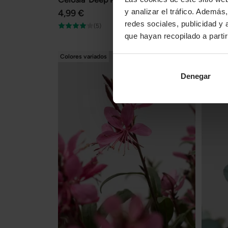
y analizar el tráfico. Ademá
4,99 €
14,99 
redes sociales, publicidad y
(5)
que hayan recopilado a parti
Colores variados
Denegar