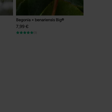
Begonia × benariensis Big®
7,99 €
(1)