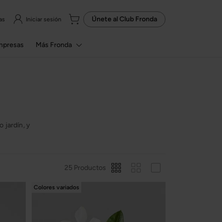
Únete al
Club Fronda
as
Iniciar sesión
mpresas
Más Fronda
 jardín, y
25 Productos
Colores variados