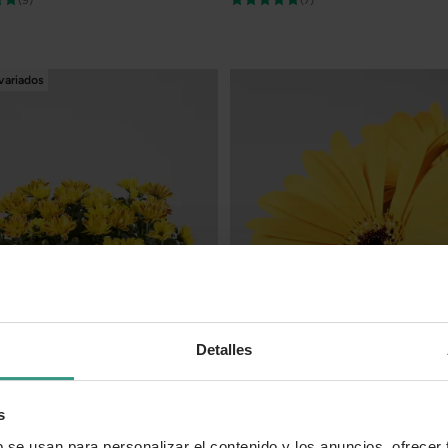
(9)
(7)
variados
Detalles
s
ta índica clásica
Gerbera amarilla
b se usan para personalizar el contenido y los anuncios, ofrecer