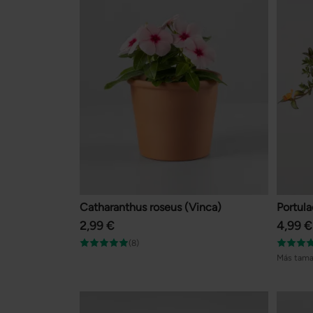
Catharanthus roseus (Vinca)
Portul
2,99 €
4,99 €
(8)
Más tama