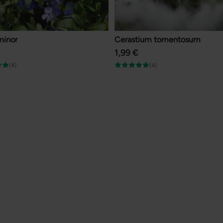
minor
Cerastium tomentosum
1,99 €
(4)
(4)