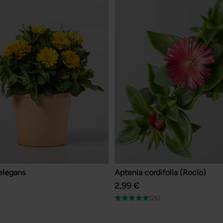
elegans
Aptenia cordifolia (Rocío)
2,99 €
(26)