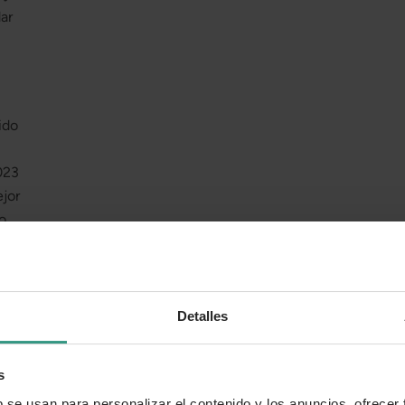
ar
ido
023
jor
o
da
Detalles
esa
nzó
s
o
b se usan para personalizar el contenido y los anuncios, ofrecer