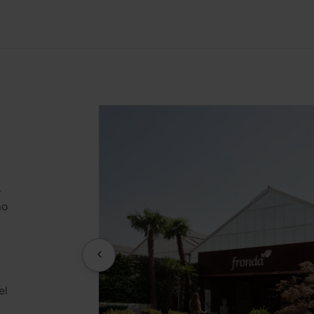
,
mo
el