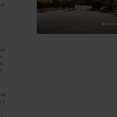
 el
ión
a
as,
s
a de
, y
 y