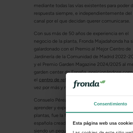
mediante todas las vías existentes para poder d
respuesta siempre, e independientemente del
canal por el que decidan querer comunicarse.
Con sus más de 50 años de experiencia en el
negocio de la planta, Fronda Majadahonda ha s
galardonado con el Premio al Mejor Centro de
Jardinería de la Comunidad de Madrid 2022-2
y el Premio Garden Magazine 2024/2025 al me
garden center de España, posicionándose com
el
centro de referencia de jardinería
elegido ca
vez por más y más personas.
Consuelo Pérez Rivera, una mujer inquieta por
Consentimiento
aprender y experimentar con la producción de
plantas, fue la fundadora de Fronda, una empr
española creada en 1975 y que, aunque come
Esta página web usa cookie
siendo un pequeño vivero, hoy se ha convertid
Las cookies de este sitio we