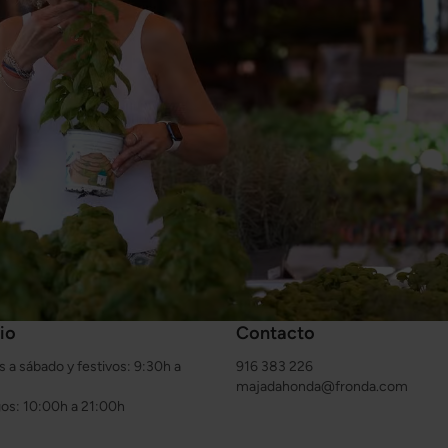
io
Contacto
s a sábado y festivos: 9:30h a
916 383 226
majadahonda@fronda.com
s: 10:00h a 21:00h