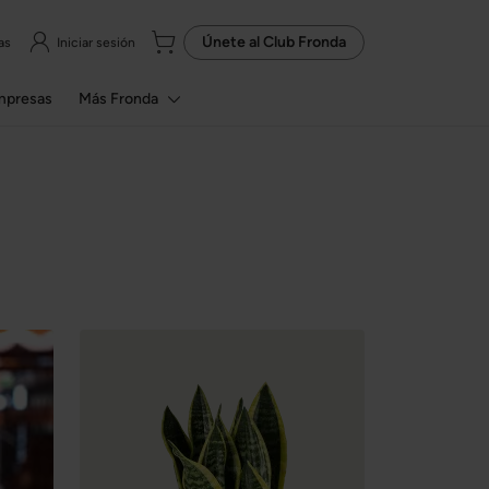
Únete al
Club Fronda
as
Iniciar sesión
mpresas
Más Fronda