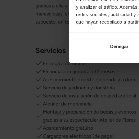
gracias a ella y a todo un gran equipo de perso
y analizar el tráfico. Ademá
maravillosas, en un precioso negocio y, por
redes sociales, publicidad y
supuesto, en todo un ejemplo a seguir.
que hayan recopilado a parti
Denegar
Servicios
Entrega a domicilio
Financiación gratuita a 12 meses
Asesoramiento experto en tienda y a domici
Servicio de jardinería y floristería
Servicio de instalación de césped artificial
Alquiler de mercancía
Montaje y preparación de
bodas
y eventos
gracias a su espectacular Atelier de Flores
Aparcamiento gratuito
Cargadores eléctricos (de pago)