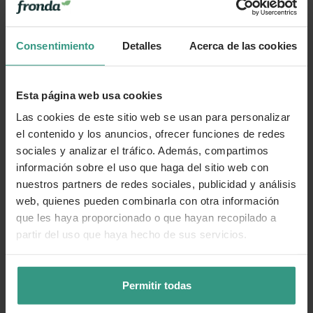
Más información
Consentimiento
Detalles
Acerca de las cookies
Cuidados
Esta página web usa cookies
Las cookies de este sitio web se usan para personalizar
Categorías
el contenido y los anuncios, ofrecer funciones de redes
sociales y analizar el tráfico. Además, compartimos
información sobre el uso que haga del sitio web con
nuestros partners de redes sociales, publicidad y análisis
Número de artículo:
10012156
web, quienes pueden combinarla con otra información
que les haya proporcionado o que hayan recopilado a
¿Te ha resultado útil la información de este producto?
partir del uso que haya hecho de sus servicios.
👍 Sí
😐 Más o menos
👎 No
Permitir todas