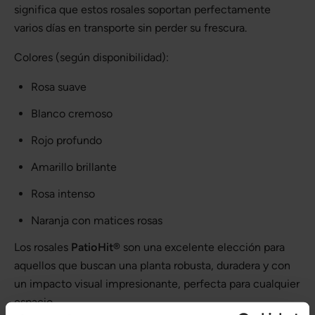
significa que estos rosales soportan perfectamente
varios días en transporte sin perder su frescura.
Colores (según disponibilidad):
Rosa suave
Blanco cremoso
Rojo profundo
Amarillo brillante
Rosa intenso
Naranja con matices rosas
Los rosales
PatioHit®
son una excelente elección para
aquellos que buscan una planta robusta, duradera y con
un impacto visual impresionante, perfecta para cualquier
espacio.