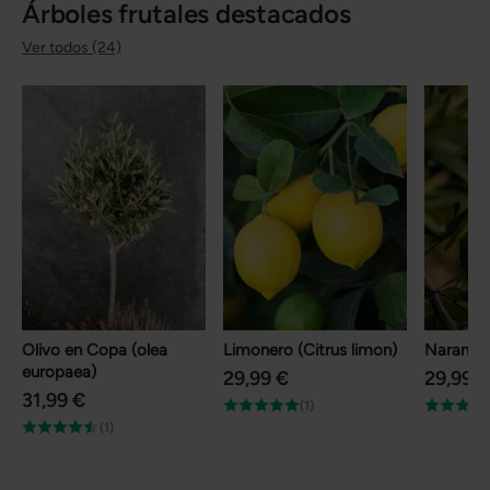
Árboles frutales destacados
Ver todos (24)
Olivo en Copa (olea
Limonero (Citrus limon)
Naranjo (
europaea)
29,99 €
29,99 €
31,99 €
(1)
(1)