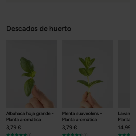
Descados de huerto
Albahaca hoja grande -
Menta suaveolens -
Lavandula
Planta aromática
Planta aromática
Planta a
3,79 €
3,79 €
14,99 €
(1)
(1)