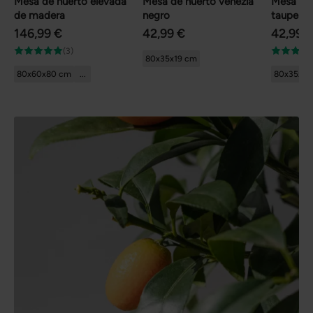
Mesa de huerto elevada
Mesa de huerto venezia
Mesa de 
de madera
negro
taupe
146,99 €
42,99 €
42,99 
(3)
80x35x19 cm
80x60x80 cm
...
80x35x19