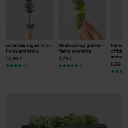
Lavandula angustifolia -
Albahaca hoja grande -
Romero 
Planta aromática
Planta aromática
officinali
aromáti
14,99 €
3,79 €
6,99 €
(1)
(1)