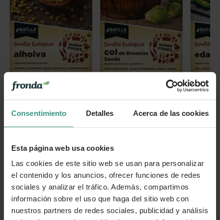
Semillas Alholva Super
Semillas Col de Bruselas
Semilla
Foods Batlle
Super Foods Batlle
Super Fo
2,09 €
2,09 €
2,99 €
2,99 €
2,99 €
Consentimiento
Detalles
Acerca de las cookies
Esta página web usa cookies
Las cookies de este sitio web se usan para personalizar
el contenido y los anuncios, ofrecer funciones de redes
sociales y analizar el tráfico. Además, compartimos
información sobre el uso que haga del sitio web con
nuestros partners de redes sociales, publicidad y análisis