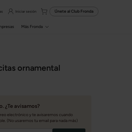
Únete al
Club Fronda
as
Iniciar sesión
mpresas
Más Fronda
citas ornamental
. ¿Te avisamos?
rreo electrónico y te avisaremos cuando
ble. (No usaremos tu email para nada más)