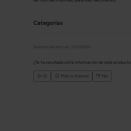
Categorías
Número de artículo:
10010000
¿Te ha resultado útil la información de este product
👍 Sí
😐 Más o menos
👎 No