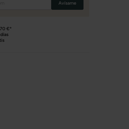
Avísame
 70 €*
días
tis