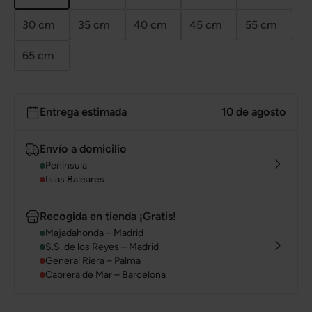
30 cm
35 cm
40 cm
45 cm
55 cm
65 cm
Entrega estimada
10 de agosto
Envío a domicilio
Península
Islas Baleares
Recogida en tienda ¡Gratis!
Majadahonda – Madrid
S.S. de los Reyes – Madrid
General Riera – Palma
Cabrera de Mar – Barcelona