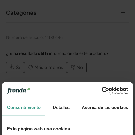
Categorías
Número de artículo:
11180186
¿Te ha resultado útil la información de este producto?
👍 Sí
😐 Más o menos
👎 No
Consentimiento
Detalles
Acerca de las cookies
Esta página web usa cookies