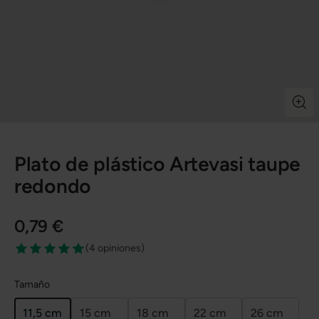
Plato de plástico Artevasi taupe
redondo
0,79 €
(
4 opiniones
)
Tamaño
11,5 cm
15 cm
18 cm
22 cm
26 cm