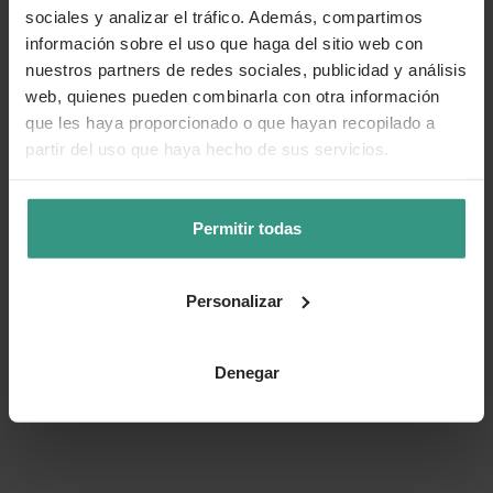
sociales y analizar el tráfico. Además, compartimos
información sobre el uso que haga del sitio web con
Cuidados
nuestros partners de redes sociales, publicidad y análisis
web, quienes pueden combinarla con otra información
que les haya proporcionado o que hayan recopilado a
Categorías
partir del uso que haya hecho de sus servicios.
Permitir todas
Número de artículo:
11247893
¿Te ha resultado útil la información de este producto?
Personalizar
👍 Sí
😐 Más o menos
👎 No
Denegar