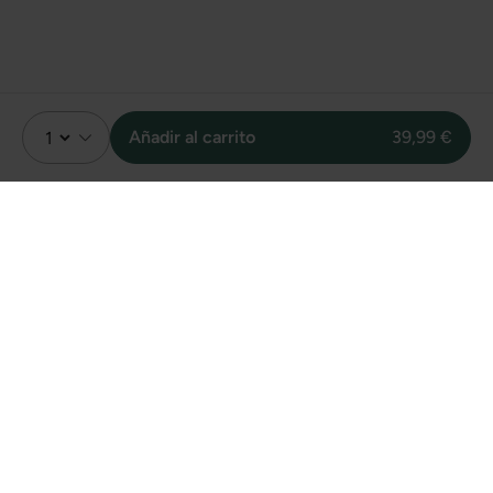
Añadir al carrito
39,99 €
Valoración
9
Sin valoraciones