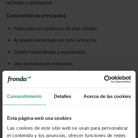
refinado y atemporal.
Características principales
:
Fabricada en cerámica de alta calidad.
Acabado esmaltado en tono antracita.
Diseño redondeado y equilibrado.
Uso exclusivo en interiores.
Ideal para salones, oficinas y espacios modernos.
¿Qué tamaño de maceta elegir?
Consentimiento
Detalles
Acerca de las cookies
Para garantizar que tu planta se ajuste perfectamente, te
recomendamos elegir una maceta cuyo diámetro sea unos
2 cm mayor
al indicado en la planta.
Esta página web usa cookies
Las cookies de este sitio web se usan para personalizar
el contenido y los anuncios, ofrecer funciones de redes
Más información