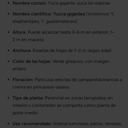
Nombre común:
Yuca gigante, yuca sin espinas
Nombre científico:
Yucca gigantea
(sinónimos: Y.
elephantipes, Y. guatemalensis)
Altura:
Puede alcanzar hasta 3–6 m en exterior; 1–
2 m en maceta
Anchura:
Rosetas de hojas de 1–2 m según edad
Color de las hojas:
Verde grisáceo, con margen
entero
Floración:
Panículas erectas de campanillas blancas a
crema en primavera-verano
Tipo de planta:
Perennial en zonas templadas; en
interior o contenedor se comporta como planta de
porte medio
Uso recomendado:
Interior luminoso, patios, terrazas,