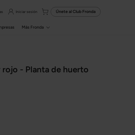
Únete al
Club Fronda
as
Iniciar sesión
mpresas
Más Fronda
rojo - Planta de huerto