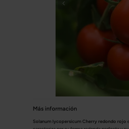
Más información
Solanum lycopersicum Cherry redondo rojo
e
caracteriza por su forma redonda perfecta y su 