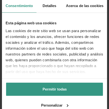
Número de artículo:
11255339
Consentimiento
Detalles
Acerca de las cookies
¿Te ha resultado útil la información de este producto?
Esta página web usa cookies
👍 Sí
😐 Más o menos
👎 No
Las cookies de este sitio web se usan para personalizar
el contenido y los anuncios, ofrecer funciones de redes
sociales y analizar el tráfico. Además, compartimos
información sobre el uso que haga del sitio web con
nuestros partners de redes sociales, publicidad y análisis
web, quienes pueden combinarla con otra información
que les haya proporcionado o que hayan recopilado a
partir del uso que haya hecho de sus servicios.
Permitir todas
Personalizar