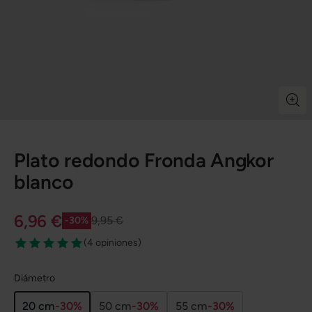
Plato redondo Fronda Angkor
blanco
6,96 €
9,95 €
-30%
(
4 opiniones
)
Diámetro
20 cm
-30%
50 cm
-30%
55 cm
-30%