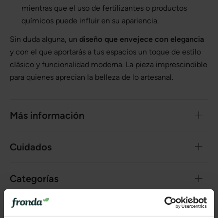
mientras que el uso de fertilizantes o productos
químicos puede influir en su apariencia.
Sin duda alguna, un
diseño que envejece con elegancia
y con el que aportarás a tus espacios un toque de estilo
clásico y funcionalidad moderna. La pieza imprescindible
para quienes aprecian la belleza de lo artesanal.
Más información
Cuidados
Categorías