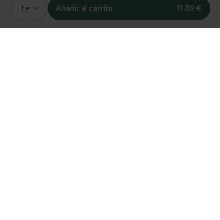
Añadir al carrito
11,89 €
Valoración
1
Sin valoraciones
Unidades vendidas
online de este
producto