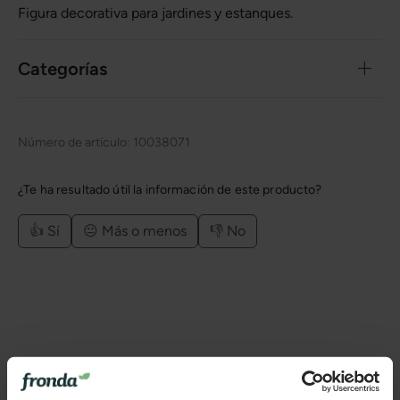
Figura decorativa para jardines y estanques.
Categorías
Número de artículo:
10038071
¿Te ha resultado útil la información de este producto?
👍 Sí
😐 Más o menos
👎 No