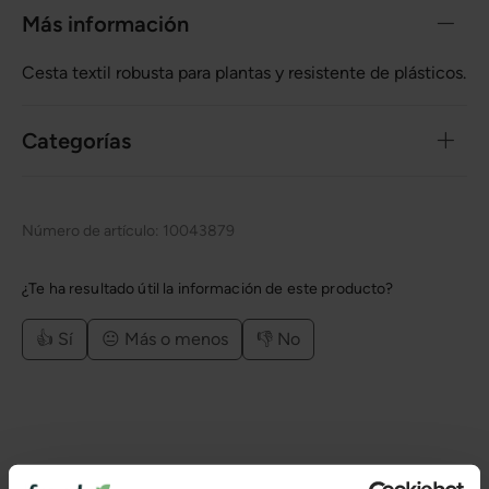
Más información
Cesta textil robusta para plantas y resistente de plásticos.
Categorías
Número de artículo:
10043879
¿Te ha resultado útil la información de este producto?
👍 Sí
😐 Más o menos
👎 No