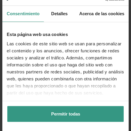
Consentimiento
Detalles
Acerca de las cookies
Número de artículo:
11255307
¿Te ha resultado útil la información de este producto?
Esta página web usa cookies
👍 Sí
😐 Más o menos
👎 No
Las cookies de este sitio web se usan para personalizar
el contenido y los anuncios, ofrecer funciones de redes
sociales y analizar el tráfico. Además, compartimos
información sobre el uso que haga del sitio web con
nuestros partners de redes sociales, publicidad y análisis
web, quienes pueden combinarla con otra información
que les haya proporcionado o que hayan recopilado a
partir del uso que haya hecho de sus servicios.
Permitir todas