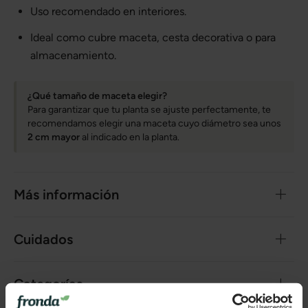
Uso recomendado en interiores.
Ideal como cubre maceta, cesta decorativa o para
almacenamiento.
¿Qué tamaño de maceta elegir?
Para garantizar que tu planta se ajuste perfectamente, te
recomendamos elegir una maceta cuyo diámetro sea unos
2 cm mayor
al indicado en la planta.
Más información
Cuidados
Categorías