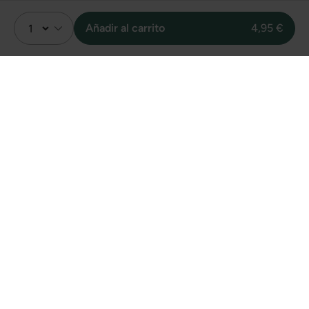
Añadir al carrito
4,95 €
Valoración
4.7
Basado en 3 opiniones