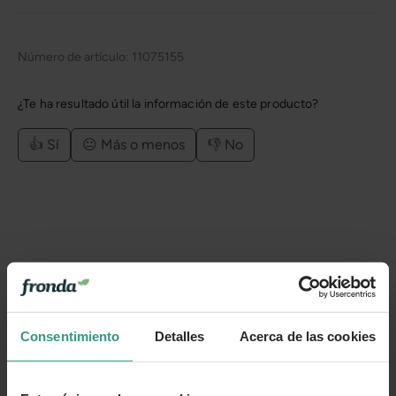
Número de artículo:
11075155
¿Te ha resultado útil la información de este producto?
👍 Sí
😐 Más o menos
👎 No
Consentimiento
Detalles
Acerca de las cookies