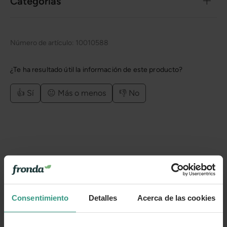
Categorías
Número de artículo:
10010588
¿Te ha resultado útil la información de este producto?
👍 Sí
😐 Más o menos
👎 No
Consentimiento
Detalles
Acerca de las cookies