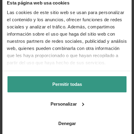
Categorías
Esta página web usa cookies
Las cookies de este sitio web se usan para personalizar
el contenido y los anuncios, ofrecer funciones de redes
sociales y analizar el tráfico. Además, compartimos
Número de artículo:
11075108
información sobre el uso que haga del sitio web con
nuestros partners de redes sociales, publicidad y análisis
¿Te ha resultado útil la información de este producto?
web, quienes pueden combinarla con otra información
que les haya proporcionado o que hayan recopilado a
👍 Sí
😐 Más o menos
👎 No
partir del uso que haya hecho de sus servicios.
Permitir todas
Personalizar
Denegar