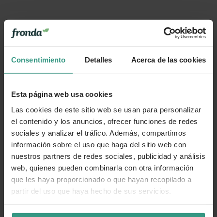
Más información
Cuidados
Consentimiento
Detalles
Acerca de las cookies
Categorías
Esta página web usa cookies
Las cookies de este sitio web se usan para personalizar
el contenido y los anuncios, ofrecer funciones de redes
Número de artículo:
11256660
sociales y analizar el tráfico. Además, compartimos
información sobre el uso que haga del sitio web con
¿Te ha resultado útil la información de este producto?
nuestros partners de redes sociales, publicidad y análisis
web, quienes pueden combinarla con otra información
👍 Sí
😐 Más o menos
👎 No
que les haya proporcionado o que hayan recopilado a
partir del uso que haya hecho de sus servicios.