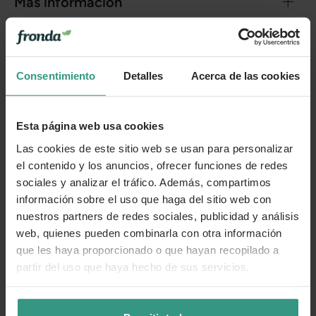
Más información
Cuidados
Consentimiento
Detalles
Acerca de las cookies
Categorías
Esta página web usa cookies
Las cookies de este sitio web se usan para personalizar
Número de artículo:
11256656
el contenido y los anuncios, ofrecer funciones de redes
sociales y analizar el tráfico. Además, compartimos
¿Te ha resultado útil la información de este producto?
información sobre el uso que haga del sitio web con
nuestros partners de redes sociales, publicidad y análisis
👍 Sí
😐 Más o menos
👎 No
web, quienes pueden combinarla con otra información
que les haya proporcionado o que hayan recopilado a
partir del uso que haya hecho de sus servicios.