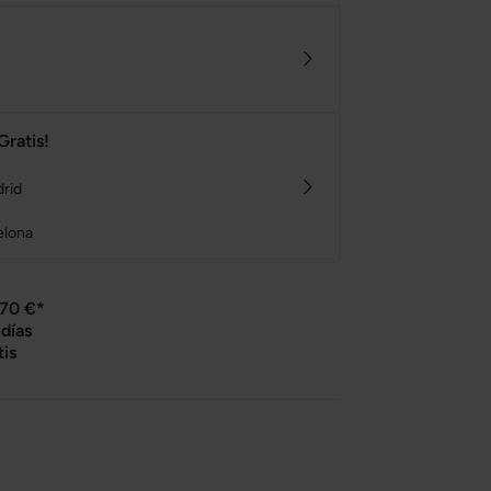
Gratis!
drid
elona
 70 €*
días
tis