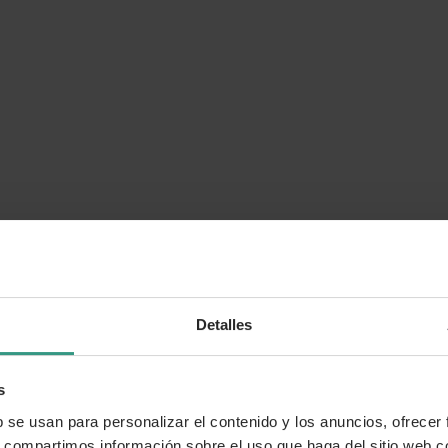
Detalles
s
b se usan para personalizar el contenido y los anuncios, ofrecer
s, compartimos información sobre el uso que haga del sitio web 