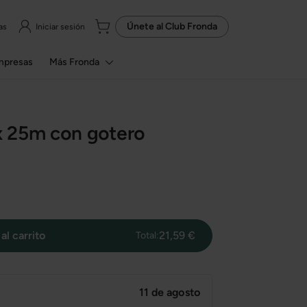
Únete al
Club Fronda
as
Iniciar sesión
mpresas
Más Fronda
 25m con gotero
al carrito
21,59 €
Total:
11 de agosto