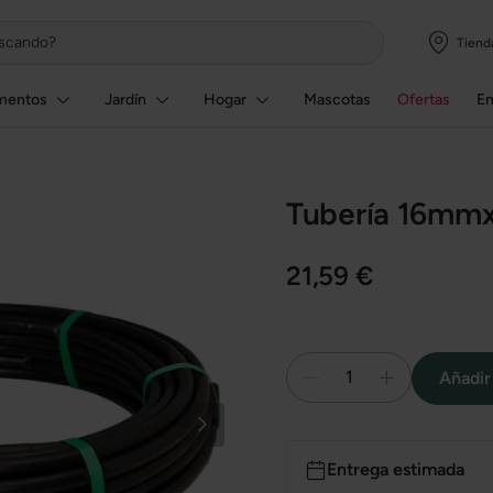
Tiend
mentos
Jardín
Hogar
Mascotas
Ofertas
E
Tubería 16mmx
21,59 €
1
Añadir 
Entrega estimada