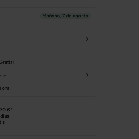
Mañana, 7 de agosto
Gratis!
drid
elona
 70 €*
días
tis