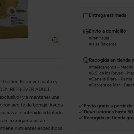
Entrega estimada
Envío a domicilio
Península
Islas Baleares
Recogida en tienda ¡
Majadahonda – Madrid
S.S. de los Reyes – Ma
General Riera – Palma
l Golden Retriever adulto y
Cabrera de Mar – Barc
GOLDEN RETRIEVER ADULT
 exclusivo) y a mantener una
o con aceite de borraja. Ayuda
Envío gratis a partir de
Devoluciones hasta 30 
gracias al contenido adaptado
Recogida en tienda gra
a de la croqueta están
ntiene nutrientes específicos