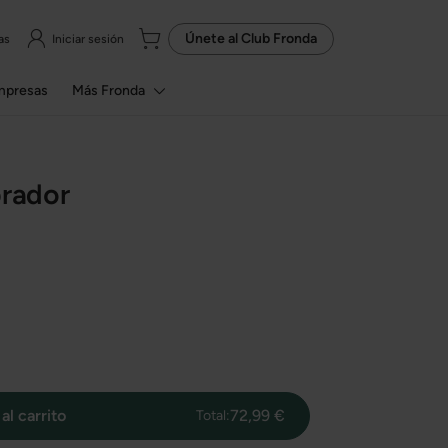
Únete al
Club Fronda
as
Iniciar sesión
mpresas
Más Fronda
brador
al carrito
72,99 €
Total: