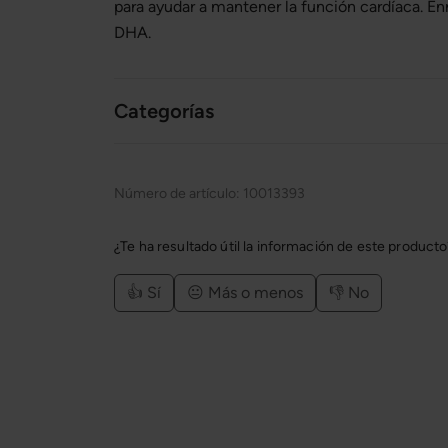
para ayudar a mantener la función cardíaca. En
DHA.
Categorías
Número de artículo:
10013393
¿Te ha resultado útil la información de este product
👍 Sí
😐 Más o menos
👎 No