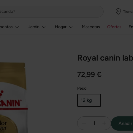
Tiend
mentos
Jardín
Hogar
Mascotas
Ofertas
E
Royal canin la
72,99 €
Peso
12 kg
1
Añadir 