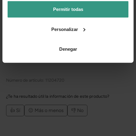
planta que recibas puede variar levemente su apariencia
Permitir todas
con respecto a la de la foto.
Personalizar
Cuidados
Denegar
Categorías
Número de artículo:
11204720
¿Te ha resultado útil la información de este producto?
👍 Sí
😐 Más o menos
👎 No