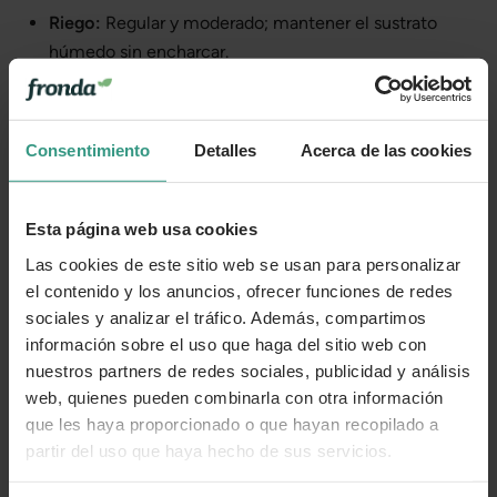
Riego:
Regular y moderado; mantener el sustrato
húmedo sin encharcar.
Temperatura:
Prefiere temperaturas cálidas y no
tolera heladas.
Consentimiento
Detalles
Acerca de las cookies
Picante impredecible:
Algunas guías sugieren que el
picante aumenta con el estrés hídrico y el tamaño del
fruto.
Esta página web usa cookies
El
Pimiento de Padrón
es una planta agradecida y
Las cookies de este sitio web se usan para personalizar
el contenido y los anuncios, ofrecer funciones de redes
productiva, perfecta para quienes buscan una cosecha
sociales y analizar el tráfico. Además, compartimos
fácil y deliciosa. Con los cuidados adecuados, podrás
información sobre el uso que haga del sitio web con
disfrutar de su singularidad en tu propio hogar:
unos
nuestros partners de redes sociales, publicidad y análisis
pican y otros no
, pero todos son un manjar.
web, quienes pueden combinarla con otra información
que les haya proporcionado o que hayan recopilado a
Cada planta es única
partir del uso que haya hecho de sus servicios.
Te enviamos las plantas en estado óptimo de crecimiento o
floración, en función de la estacionalidad. Por tanto, la