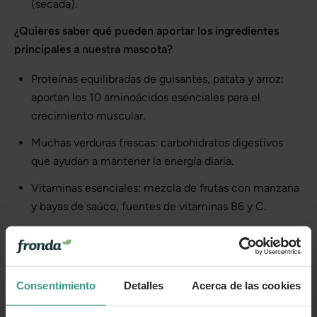
(secada).
¿Quieres saber qué pueden aportar los ingredientes
principales a nuestra mascota?
Proteínas equilibradas de guisantes, patata y arroz:
aportan los 10 aminoácidos esenciales para el
crecimiento muscular.
Muchas verduras frescas: carbohidratos digestivos
que ayudan a mantener la energía diaria.
Vitaminas esenciales: mezcla de frutas con manzana
y bayas de saúco, fuentes de vitaminas B6 y C.
Composición analítica
Proteína bruta: 26 %
Consentimiento
Detalles
Acerca de las cookies
Grasa bruta: 12 %
Fibra bruta: 4 %