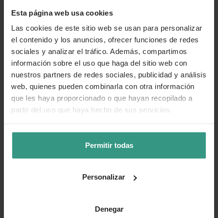
Esta página web usa cookies
Ceniza bruta: 7,1 %
Las cookies de este sitio web se usan para personalizar
Omega-6: 4 %
el contenido y los anuncios, ofrecer funciones de redes
sociales y analizar el tráfico. Además, compartimos
Omega-3: 0,4 %
información sobre el uso que haga del sitio web con
Calcio: 0,9 %
nuestros partners de redes sociales, publicidad y análisis
web, quienes pueden combinarla con otra información
Fósforo: 0,6 %
que les haya proporcionado o que hayan recopilado a
partir del uso que haya hecho de sus servicios.
Aditivos nutricionales (por kg)
Vitamina A: 20.000 UI
Permitir todas
Vitamina D3: 2.000 UI
Vitamina E: 350 mg
Personalizar
Zinc: 150 mg
Yodo: 3,5 mg
Denegar