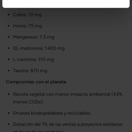
Selenio: 0,20 mg
Cobre: 10 mg
Hierro: 75 mg
Manganeso: 7,5 mg
DL-metionina: 1.400 mg
L-carnitina: 310 mg
Taurina: 870 mg
Compromiso con el planeta
Receta vegetal con menor impacto ambiental (43%
menos CO2e).
Envases biodegradables y reciclables.
Donación del 1% de las ventas a proyectos solidarios
en favor de los animales.