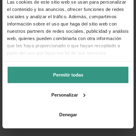
Las cookies de este sitio web se usan para personalizar
el contenido y los anuncios, ofrecer funciones de redes
Más información
sociales y analizar el tráfico. Además, compartimos
información sobre el uso que haga del sitio web con
nuestros partners de redes sociales, publicidad y análisis
Cuidados
web, quienes pueden combinarla con otra información
que les haya proporcionado o que hayan recopilado a
partir del uso que haya hecho de sus servicios.
Categorías
Permitir todas
Número de artículo:
11248160
Personalizar
¿Te ha resultado útil la información de este producto?
👍 Sí
😐 Más o menos
👎 No
Denegar