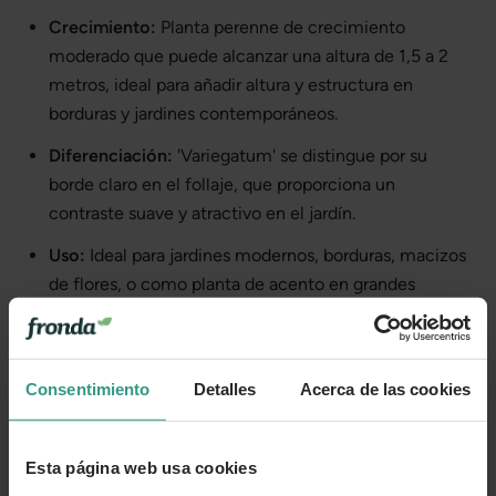
Crecimiento:
Planta perenne de crecimiento
moderado que puede alcanzar una altura de 1,5 a 2
metros, ideal para añadir altura y estructura en
borduras y jardines contemporáneos.
Diferenciación:
'Variegatum' se distingue por su
borde claro en el follaje, que proporciona un
contraste suave y atractivo en el jardín.
Uso:
Ideal para jardines modernos, borduras, macizos
de flores, o como planta de acento en grandes
macetas.
Cada planta es única
Consentimiento
Detalles
Acerca de las cookies
Te enviamos las plantas en estado óptimo de crecimiento o
floración, en función de la estacionalidad. Por tanto, la
planta que recibas puede variar levemente su apariencia
con respecto a la de la foto.
Esta página web usa cookies