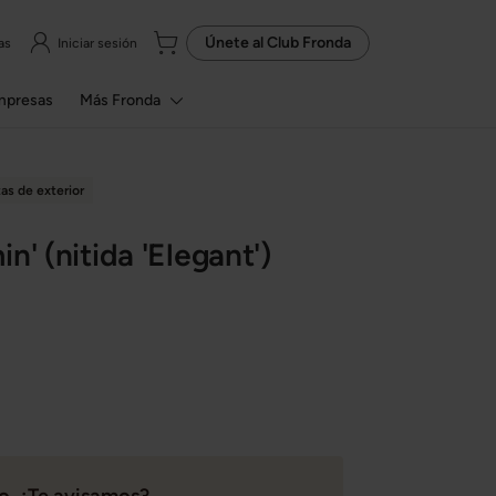
Únete al
Club Fronda
as
Iniciar sesión
mpresas
Más Fronda
tas de exterior
n' (nitida 'Elegant')
. ¿Te avisamos?