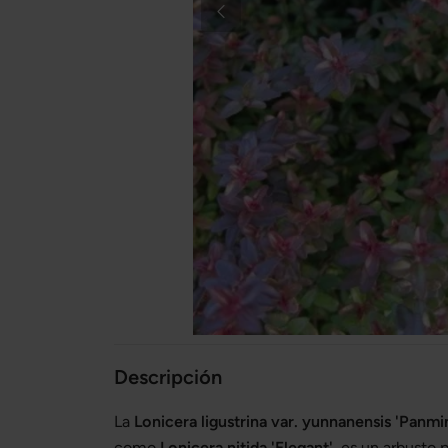
Descripción
La
Lonicera ligustrina var. yunnanensis 'Panmi
como
Lonicera nitida 'Elegant'
, es un arbusto 