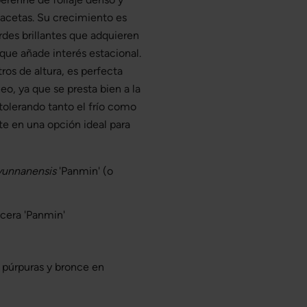
macetas. Su crecimiento es
des brillantes que adquieren
 que añade interés estacional.
ros de altura, es perfecta
o, ya que se presta bien a la
olerando tanto el frío como
rte en una opción ideal para
yunnanensis
'Panmin' (o
icera 'Panmin'
s púrpuras y bronce en