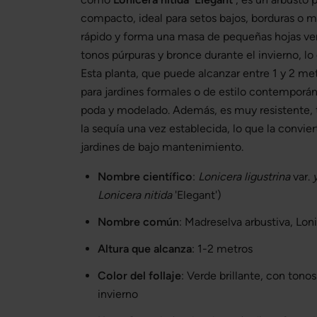
compacto, ideal para setos bajos, borduras o 
rápido y forma una masa de pequeñas hojas ver
tonos púrpuras y bronce durante el invierno, lo
Esta planta, que puede alcanzar entre 1 y 2 met
para jardines formales o de estilo contemporáne
poda y modelado. Además, es muy resistente, t
la sequía una vez establecida, lo que la convie
jardines de bajo mantenimiento.
Nombre científico
:
Lonicera ligustrina
var.
Lonicera nitida
'Elegant')
Nombre común
: Madreselva arbustiva, Lon
Altura que alcanza
: 1-2 metros
Color del follaje
: Verde brillante, con tono
invierno