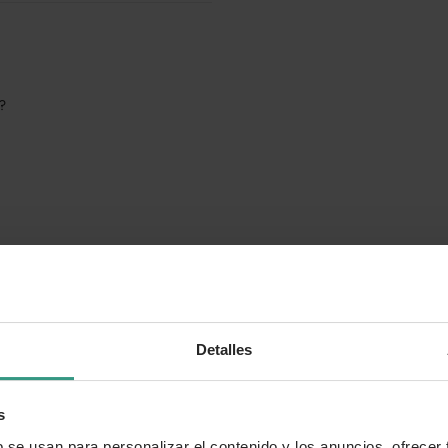
o?
Detalles
s
b se usan para personalizar el contenido y los anuncios, ofrecer