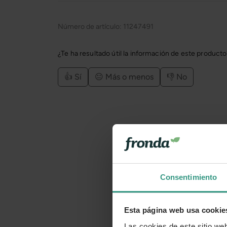
Número de artículo:
11247491
¿Te ha resultado útil la información de este product
👍 Sí
😐 Más o menos
👎 No
Consentimiento
Esta página web usa cookie
Las cookies de este sitio we