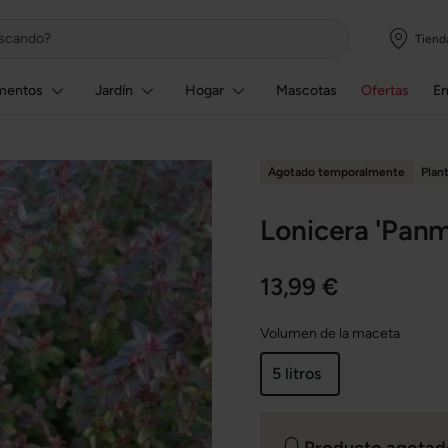
Tiend
mentos
Jardín
Hogar
Mascotas
Ofertas
E
Agotado temporalmente
Plan
Lonicera 'Panmi
13,99 €
Volumen de la maceta
5 litros
Producto agotado