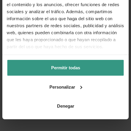
el contenido y los anuncios, ofrecer funciones de redes
👍 Sí
😐 Más o menos
👎 No
sociales y analizar el tráfico. Además, compartimos
información sobre el uso que haga del sitio web con
nuestros partners de redes sociales, publicidad y análisis
web, quienes pueden combinarla con otra información
que les haya proporcionado o que hayan recopilado a
partir del uso que haya hecho de sus servicios.
Permitir todas
Personalizar
Denegar