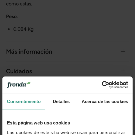
como estas.
Peso
:
0,084 Kg
Más información
Cuidados
Categorías
Consentimiento
Detalles
Acerca de las cookies
Número de artículo:
11249331
Esta página web usa cookies
¿Te ha resultado útil la información de este producto?
Las cookies de este sitio web se usan para personalizar