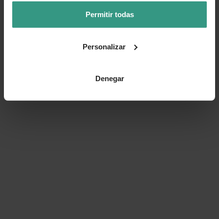
¿Te ha resultado útil la información de este producto?
Permitir todas
👍 Sí
😐 Más o menos
👎 No
Personalizar
Denegar