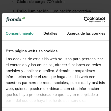
Ciclos de carga
: 700 ciclos
Estilo iluminación
: iluminación decorativa
Detector crepuscular
: sí
Color acabado
: negro/bambú
Consentimiento
Detalles
Acerca de las cookies
Más información
Esta página web usa cookies
Las cookies de este sitio web se usan para personalizar
Cuidados
el contenido y los anuncios, ofrecer funciones de redes
sociales y analizar el tráfico. Además, compartimos
información sobre el uso que haga del sitio web con
Categorías
nuestros partners de redes sociales, publicidad y análisis
web, quienes pueden combinarla con otra información
que les haya proporcionado o que hayan recopilado a
partir del uso que haya hecho de sus servicios.
Número de artículo:
11249311