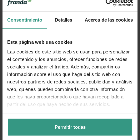
Cuidados
Consentimiento
Detalles
Acerca de las cookies
Categorías
Esta página web usa cookies
Las cookies de este sitio web se usan para personalizar
el contenido y los anuncios, ofrecer funciones de redes
Número de artículo:
11070383
sociales y analizar el tráfico. Además, compartimos
información sobre el uso que haga del sitio web con
¿Te ha resultado útil la información de este producto?
nuestros partners de redes sociales, publicidad y análisis
web, quienes pueden combinarla con otra información
👍 Sí
😐 Más o menos
👎 No
que les haya proporcionado o que hayan recopilado a
partir del uso que haya hecho de sus servicios.
Permitir todas