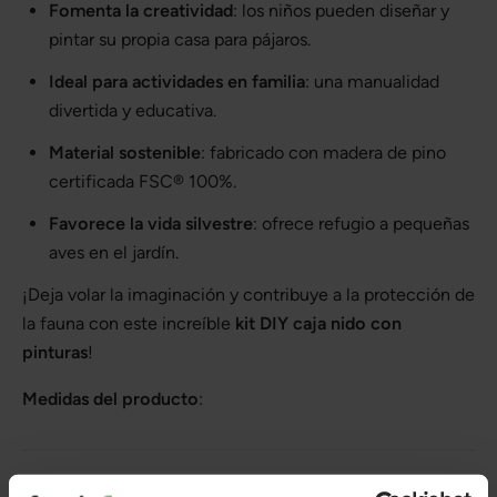
Fomenta la creatividad
: los niños pueden diseñar y
pintar su propia casa para pájaros.
Ideal para actividades en familia
: una manualidad
divertida y educativa.
Material sostenible
: fabricado con madera de pino
certificada FSC® 100%.
Favorece la vida silvestre
: ofrece refugio a pequeñas
aves en el jardín.
¡Deja volar la imaginación y contribuye a la protección de
la fauna con este increíble
kit DIY caja nido con
pinturas
!
Medidas del producto
:
Más información