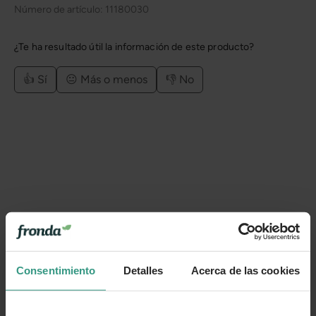
Número de artículo:
11180030
¿Te ha resultado útil la información de este producto?
👍 Sí
😐 Más o menos
👎 No
Consentimiento
Detalles
Acerca de las cookies