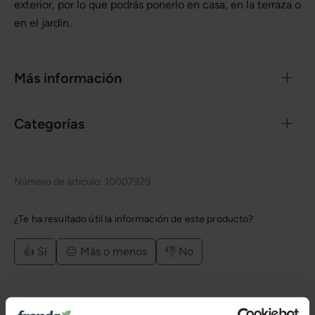
exterior, por lo que podrás ponerlo en casa, en la terraza o
en el jardín.
Más información
Categorías
Número de artículo:
10007929
¿Te ha resultado útil la información de este producto?
👍 Sí
😐 Más o menos
👎 No