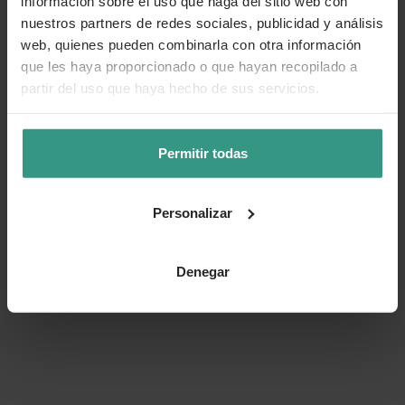
información sobre el uso que haga del sitio web con
Categorías
nuestros partners de redes sociales, publicidad y análisis
web, quienes pueden combinarla con otra información
que les haya proporcionado o que hayan recopilado a
partir del uso que haya hecho de sus servicios.
Número de artículo:
11233456
¿Te ha resultado útil la información de este producto?
Permitir todas
👍 Sí
😐 Más o menos
👎 No
Personalizar
Denegar