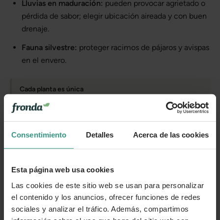
Lluvias en maduración:
pueden provocar agrietado o
pérdida de sabor; elegir ubicación aireada y con buen
drenaje.
Fauna silvestre:
proteger racimos de pájaros y avispas
en el envero.
Cada planta es única
Te enviamos las plantas en estado óptimo de crecimiento o
floración, en función de la estacionalidad. Por tanto, la
planta que recibas puede variar levemente su apariencia
con respecto a la de la foto.
Consentimiento
Detalles
Acerca de las cookies
Más información
Esta página web usa cookies
Las cookies de este sitio web se usan para personalizar
el contenido y los anuncios, ofrecer funciones de redes
Cuidados
sociales y analizar el tráfico. Además, compartimos