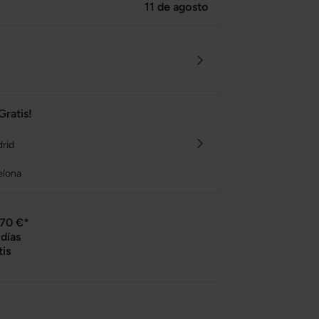
11 de agosto
Gratis!
drid
elona
 70 €*
días
tis