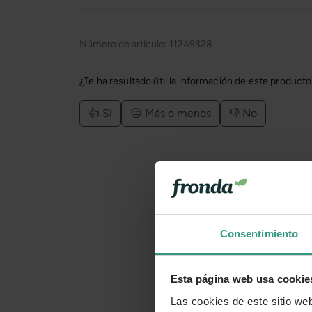
Número de artículo:
11249328
¿Te ha resultado útil la información de este product
👍 Sí
😐 Más o menos
👎 No
Consentimiento
Esta página web usa cookie
Las cookies de este sitio we