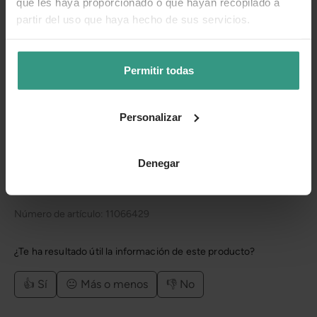
que les haya proporcionado o que hayan recopilado a
podrás reutilizar cada Navidad sin que pierda su forma
partir del uso que haya hecho de sus servicios.
ni su esplendor.
Disfruta de una
Navidad Eterna
en tu hogar. Esta Flor de
Permitir todas
Pascua no es solo un adorno, es la tranquilidad de tener
tu casa perfecta sin esfuerzo.
Personalizar
Categorías
Denegar
Número de artículo:
11066429
¿Te ha resultado útil la información de este producto?
👍 Sí
😐 Más o menos
👎 No