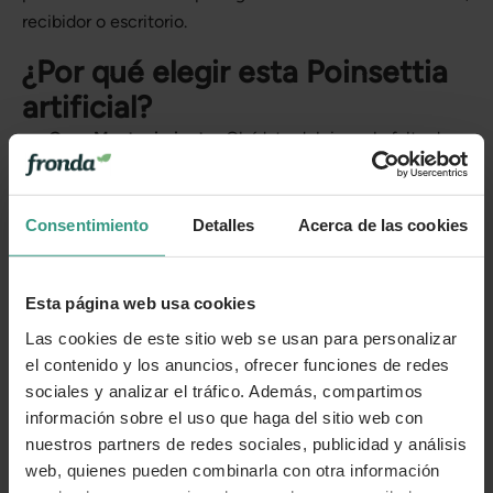
recibidor o escritorio.
¿Por qué elegir esta Poinsettia
artificial?
Cero Mantenimiento:
Olvídate del riego, la falta de
luz o la caída de hojas. Esta planta mantiene su
frescura y color vibrante durante todas las fiestas y en
los años venideros.
Consentimiento
Detalles
Acerca de las cookies
Seguridad Total (Pet-Friendly):
A diferencia de la
planta natural, esta versión es
no tóxica
y 100%
Esta página web usa cookies
segura para convivir con gatos, perros y niños
Las cookies de este sitio web se usan para personalizar
curiosos.
el contenido y los anuncios, ofrecer funciones de redes
sociales y analizar el tráfico. Además, compartimos
Lista para Decorar:
Incluye una maceta decorativa de
información sobre el uso que haga del sitio web con
diseño neutro y atemporal que combina con
nuestros partners de redes sociales, publicidad y análisis
cualquier estilo, desde lo nórdico hasta lo tradicional.
web, quienes pueden combinarla con otra información
Durabilidad y Ahorro:
Una inversión inteligente que