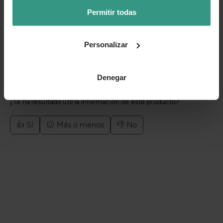
Cuidados
Permitir todas
Categorías
Personalizar
Número de artículo:
10007378
Denegar
¿Te ha resultado útil la información de este producto?
👍 Sí
😐 Más o menos
👎 No