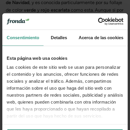
de Navidad
, y es conocida particularmente por su follaje
de color
verde
y
rojo escarlata
como esta. Aunque si por
algo destaca especialmente una planta como la
Poinsettia, sin duda, se debe a sus vistosas brácteas, que
se asemejan bastante a los pétalos de las flores, y de
Consentimiento
Detalles
Acerca de las cookies
color
rojo escarlata
, un precioso rojo muy intenso que
oscila entre el bermellón y el carmín.
Esta página web usa cookies
Cada planta es única
Las cookies de este sitio web se usan para personalizar
Te enviamos las plantas en estado óptimo de crecimiento o
el contenido y los anuncios, ofrecer funciones de redes
floración, en función de la estacionalidad. Por tanto, la
sociales y analizar el tráfico. Además, compartimos
planta que recibas puede variar levemente su apariencia
con respecto a la de la foto.
información sobre el uso que haga del sitio web con
nuestros partners de redes sociales, publicidad y análisis
web, quienes pueden combinarla con otra información
que les haya proporcionado o que hayan recopilado a
Más información
partir del uso que haya hecho de sus servicios.