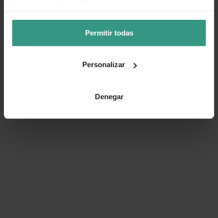
👍 Sí
😐 Más o menos
👎 No
Permitir todas
Personalizar
Denegar