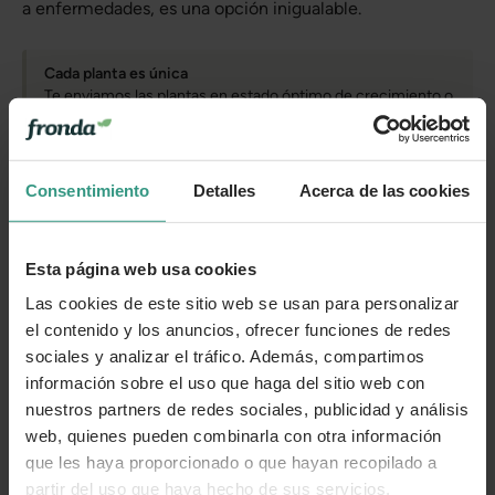
a enfermedades, es una opción inigualable.
Cada planta es única
Te enviamos las plantas en estado óptimo de crecimiento o
floración, en función de la estacionalidad. Por tanto, la
planta que recibas puede variar levemente su apariencia
con respecto a la de la foto.
Consentimiento
Detalles
Acerca de las cookies
Cuidados
Esta página web usa cookies
Las cookies de este sitio web se usan para personalizar
Categorías
el contenido y los anuncios, ofrecer funciones de redes
sociales y analizar el tráfico. Además, compartimos
información sobre el uso que haga del sitio web con
nuestros partners de redes sociales, publicidad y análisis
Número de artículo:
11227351
web, quienes pueden combinarla con otra información
que les haya proporcionado o que hayan recopilado a
¿Te ha resultado útil la información de este producto?
partir del uso que haya hecho de sus servicios.