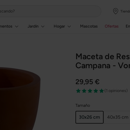
Tiend
mentos
Jardín
Hogar
Mascotas
Ofertas
E
Maceta de Res
Campana - V
29,95 €
(
1 opiniones
)
Tamaño
30x26 cm
40x35 cm