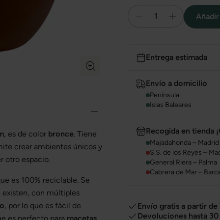
1
Añadir 
Entrega estimada
Envío a domicilio
Península
Islas Baleares
Recogida en tienda ¡
m
, es de color
bronce
. Tiene
Majadahonda – Madrid
mite crear ambientes únicos y
S.S. de los Reyes – Ma
r otro espacio.
General Riera – Palma
Cabrera de Mar – Barc
 que es 100% reciclable. Se
e existen, con múltiples
ro
, por lo que es fácil de
Envío gratis a partir de
Devoluciones hasta 30 
ue es perfecto para
macetas