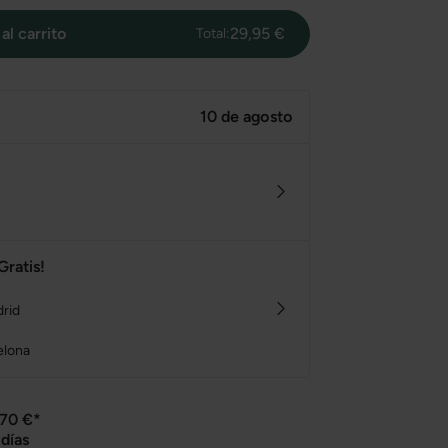
al carrito
29,95 €
Total:
10 de agosto
Gratis!
drid
elona
 70 €*
días