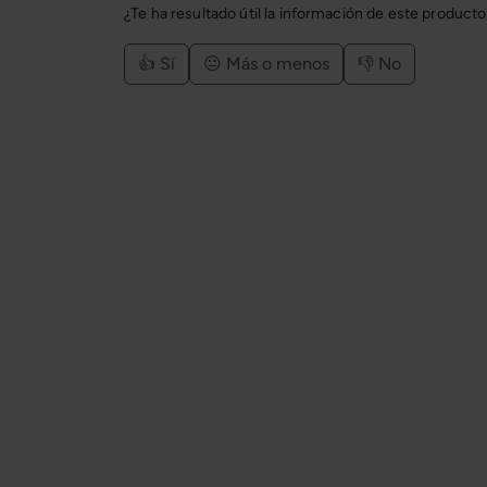
¿Te ha resultado útil la información de este product
👍 Sí
😐 Más o menos
👎 No