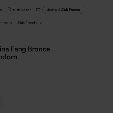
Únete al
Club Fronda
as
Iniciar sesión
mpresas
Más Fronda
ina Fang Bronce
ondom