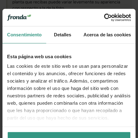
planta que recibas puede variar levemente su apariencia
con respecto a la de la foto.
Cuidados
Consentimiento
Detalles
Acerca de las cookies
Categorías
Esta página web usa cookies
Las cookies de este sitio web se usan para personalizar
el contenido y los anuncios, ofrecer funciones de redes
Número de artículo:
11004011
sociales y analizar el tráfico. Además, compartimos
información sobre el uso que haga del sitio web con
¿Te ha resultado útil la información de este producto?
nuestros partners de redes sociales, publicidad y análisis
web, quienes pueden combinarla con otra información
👍 Sí
😐 Más o menos
👎 No
que les haya proporcionado o que hayan recopilado a
partir del uso que haya hecho de sus servicios.