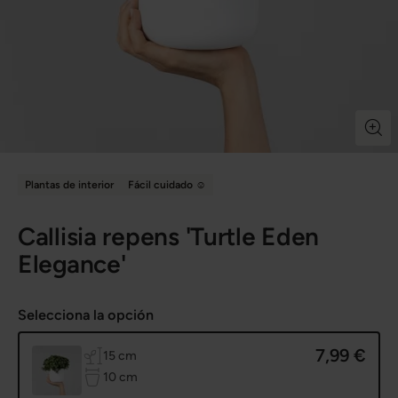
Plantas de interior
Fácil cuidado ☺️
Callisia repens 'Turtle Eden
Elegance'
Selecciona la opción
7,99 €
de altura
15 cm
de diámetro de maceta
10 cm