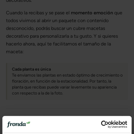
decorativos.
Cuando la recibas y se pase el
momento emoción
que
todos vivimos al abrir un paquete con contenido
desconocido, podrás buscar un cubre macetas
decorativo para personalizarla a tu gusto. Y si quieres
hacerlo ahora, aquí te facilitamos el tamaño de la
maceta:
Cada planta es única
Te enviamos las plantas en estado óptimo de crecimiento o
floración, en función de la estacionalidad. Por tanto, la
planta que recibas puede variar levemente su apariencia
con respecto a la de la foto.
Más información