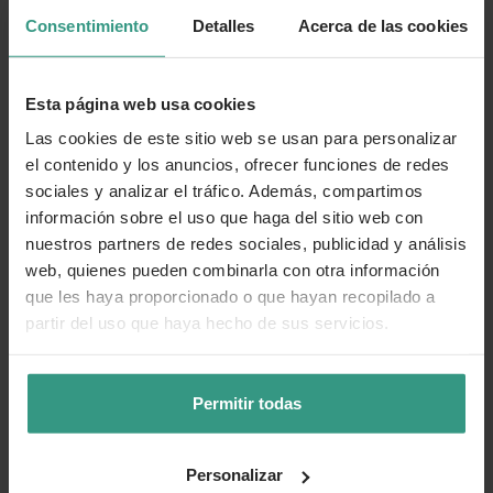
Categorías
Consentimiento
Detalles
Acerca de las cookies
Esta página web usa cookies
Número de artículo:
11230178
Las cookies de este sitio web se usan para personalizar
¿Te ha resultado útil la información de este producto?
el contenido y los anuncios, ofrecer funciones de redes
sociales y analizar el tráfico. Además, compartimos
👍 Sí
😐 Más o menos
👎 No
información sobre el uso que haga del sitio web con
nuestros partners de redes sociales, publicidad y análisis
web, quienes pueden combinarla con otra información
que les haya proporcionado o que hayan recopilado a
partir del uso que haya hecho de sus servicios.
Permitir todas
Personalizar