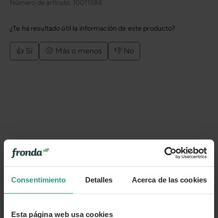
Número de artículo:
10011586
¿Te ha resultado útil la información de este producto?
👍 Sí
😐 Más o menos
👎 No
Consentimiento
Detalles
Acerca de las cookies
Esta página web usa cookies